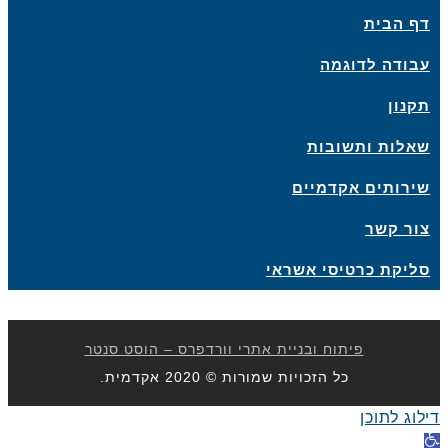
ף הבית
בודה לדוגמה
קנון
אלות ותשובות
ירותים אקדמיים
ור קשר
ליקת כרטיסי אשראי
פיתוח ובניית אתרי וורדפרס – הוסט סנטר
כל הזכויות שמורות © 2020 אקדמית.
וג לתוכן
ח