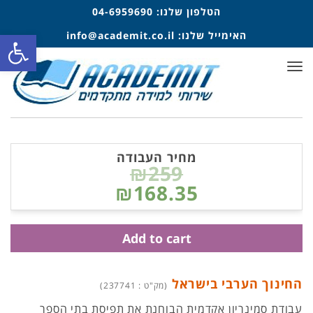
הטלפון שלנו:
04-6959690
פתח סרגל
האימייל שלנו:
info@academit.co.il
תפריט
מחיר העבודה
₪259
₪168.35
Add to cart
החינוך הערבי בישראל
(מק"ט : 237741)
עבודת סמינריון אקדמית הבוחנת את תפיסת בתי הספר