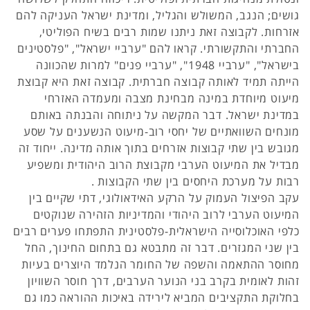
גושים; הנגב, המשולש והגליל, ומדינת ישראל העניקה להם
אזרחות. לקבוצה זאת ניתנו שמות רבים בשיח הפוליטי,
החברתי והתקשורתי. קראו להם "ערביי ישראל", "פלסטינים
בישראל", "ערביי 1948", "ערביי פנים" למרות שהכוונה
הייתה תמיד לאותה קבוצה חברתית. קבוצה זאת היא קבוצת
מיעוט מיוחדת במינה מבחינת מצבה ומעמדה האזרחי
במדינת ישראל. דבר המקשה על ניתוחה והבנתה באותם
מונחים השוואתיים של יחסי רוב-מיעוט הנשענים על שסע
מגובש בין שתי קבוצות אזרחים בתוך אותה מדינה. ייחוד זה
מבדיל את המיעוט הערבי מקבוצת הרוב היהודית ומשפיע
רבות על מערכת היחסים בין שתי הקבוצות .
עקב הפיצול העמוק על הרקע האידאולוגי, דתי שקיים בין
המיעוט הערבי לרוב היהודי והמדיניות הזהירה שנוקטים
כלפי האוכלוסייה הישראלית-פלסטינית התפתחו פערים רבים
בין שני המגזרים. דבר זה מתבטא גם בתחום החינוך, החל
מחוסר ההתאמה והשפה של החומר הנלמד היוצרים בעיות
זהות לאומית בקרב בני הנוער הערבים, דרך חוסר השוויון
בחלוקת התקציבים המביא לירידה באיכות ההוראה כמו גם