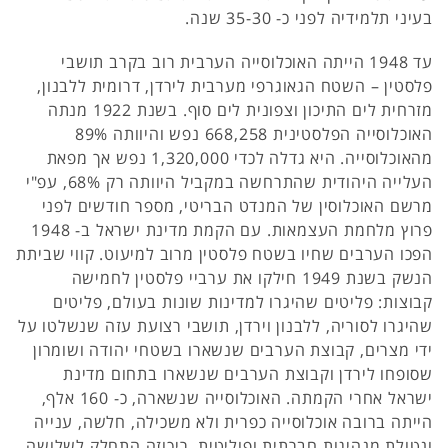
בעיני תלמידיה לפני כ- 35-30 שנה.
עד 1948 הייתה האוכלוסייה הערבית רוב בקרב תושבי
פלסטין – השטח הגאוגרפי מערבית לירדן, דרומית ללבנון,
מזרחית לים התיכון וצפונית לים סוף. בשנת 1922 מנתה
האוכלוסייה הפלסטינית 668,258 נפש והיוותה 89%
מהאוכלוסייה. היא גדלה לכדי 1,320,000 נפש אך מפאת
העלייה היהודית שהתרחשה במקביל היוותה רק 68%, עפ"י
מרשם האוכלוסין של המנדט הבריטי, מספר חודשים לפני
פרוץ מלחמת העצמאות. עם הקמת מדינת ישראל ב- 1948
הפכו הערבים שחיו בשטח פלסטין מרוב למיעוט. קווי שביתת
הנשק בשנת 1949 חילקו את ערביי פלסטין לחמישה
קבוצות: פליטים שהיגרו למדינות שונות בעולם, פליטים
שהיגרו לסוריה, ללבנון וירדן, תושבי רצועת עזה שנשלטו על
ידי מצרים, קבוצת הערבים שנשארו בשטחי יהודה ושומרון
שסופחו לירדן וקבוצת הערבים שנשארו בתחום מדינת
ישראל אחרי הקמתה. האוכלוסייה שנשארה, כ- 160 אלף,
הייתה ברובה אוכלוסייה כפרית ולא משכילה, חלשה, ענייה
ונטולת מנהיגות חברתית ופוליטית. ריכוזה התחלק לשלושה