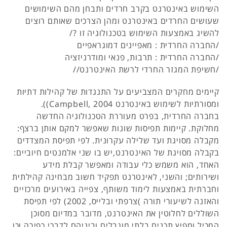
השימוש באינטרנט בקרב חרדים ותבחן מהם השימושים
שעושים החרדים באינטרנט ומהן הצרכים שאותם רוצים
להשיג באמצעות השימוש בטכנולוגיה זו ?/
/החברה החרדית : מאפיינים דמוגראפיים
/החברה החרדית : תרבות, פנאי ומודרניזציה
/חשיפת המגזר החרדי לרשת האינטרנט//
קיימים מחקרים המצביעים על התנגדות של קהילות דתיות
ומסורתיות לשימוש באינטרנט Campbell, 2004)).
בחברה החרדית, בפרט מעוררת הטכנולוגיה החדשה
מחלוקת. קיימות תפיסות שונות שאפשר למקם אותן ברצף:
מקבלה מסויגת ועד שלילה עקרונית. לפי תפיסת המצדדים
בקבלה מסויגת של האינטרנט,יש בו שני אלמנטים חיוביים:
האחד, הוא משמש כלי עבודה ומאפשר קבלת מידע
ושירותים; והשני, לאינטרנט תפקיד חשוב מבחינה קהילתית
וחברתית באמצעות לימוד משותף, צפייה באירועים מרכזיים
והאזנה לשיעורי תורה )צרפתי ובלייס, 2002) לפי תפיסת
השוללים לחלוטין את האינטרנט, מדובר במדיום מסוכן
המכיל ומפיץ תכנים בלתי מוגבלים וביניהם לדברי כפירה וכן