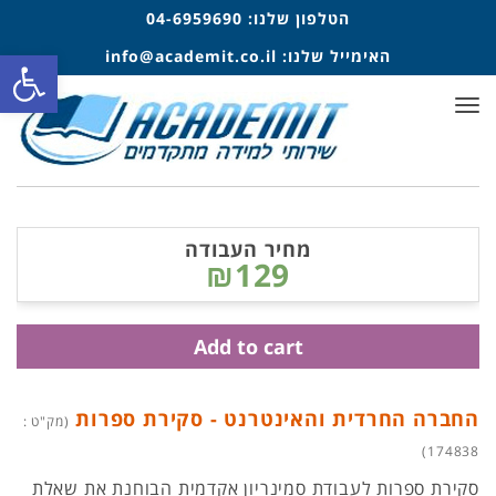
הטלפון שלנו:
04-6959690
פתח סרגל
האימייל שלנו:
info@academit.co.il
תפריט
מחיר העבודה
₪129
Add to cart
החברה החרדית והאינטרנט - סקירת ספרות
(מק"ט :
174838)
סקירת ספרות לעבודת סמינריון אקדמית הבוחנת את שאלת