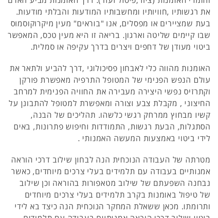
וחומרי האומנות (ציור,פיסול ועוד). דרך האומנות מביע האדם
את רגשותיו ,חוויותיו ומחשבותיו המודעות והבלתי מודעות.
בעת שמציירים או מפסלים, אנו "בוראים" מעין מיקרוקוסמוס
שבו קיימים שליטה וארגון. בריאה זו היא מעין טכס, המאפשר
ביטוי מעודן של דחפים ויצרים בדרך עקיפה או סמלית.
האומנות מהווה כלי לאבחון פסיכולוגי ,דרך להביע ולתאר את
עולם הנפש הפנימי של המטופל התרפיה מאפשרת פורקן
וקתרזיס נפשי היצירה מעבירה את החוויה הפנימית למרחב
החיצוני , מקבלת צבע וצורה ומאפשרת למטופל להתבונן על
קשיו מבחוץ ממרחק רגשי כלשהו. תהליכים של הבנה,
הסתגלות, הבעת רגשות, התמודדות וחיפוש פתרונות, באים
לידי ביטוי באמצעות המעשה האמנותי .
מטרתה של העבודה הנוכחית הנה לבחון שילוב דרכי הוראה
אמנותיים בעבודה עם תלמידים בעלי צרכים מיוחדים, כאשר
נבחנה השפעתם של שילוב מטאפורות בהוראה וכן שילוב
של טיפול באומנות בקרב תלמידים בעלי צרכים מיוחדים
ותרומתו. מכאן ששאלת המחקר הנוכחית הנה כיצד בא לידי