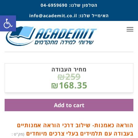
הטלפון שלנו:
04-6959690
פתח סרגל
האימייל שלנו:
info@academit.co.il
תפריט
מחיר העבודה
₪259
₪168.35
Add to cart
הוראה כאמנות- שילוב דרכי הוראה אמנותיים
בעבודה עם תלמידים בעלי צרכים מיוחדים
(מק"ט :