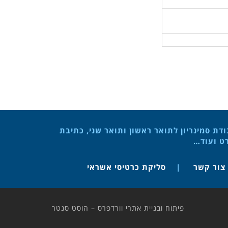
ת סמינריון לתואר ראשון ותואר שני, כתיבת
רט ועוד…
צור קשר
סליקת כרטיסי אשראי
פיתוח ובניית אתרי וורדפרס – הוסט סנטר