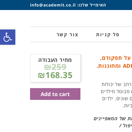
האימייל שלנו:
info@academit.co.il
פתח סרגל
סל קניות
צור קשר
על תפקודם,
מחיר העבודה
₪259
₪168.35
AD, הם בעלי טווח רחב של יכולות
 מבוטל מילדים
Add to cart
, בטווחים שונים. ילדים
יות.
ת של המאפיינים
פול /