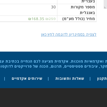
בעברית
מספר מקורות
30
באנגלית
מחיר (כולל מע"מ)
₪168.35
₪259
לצפיה בסמינריון לדוגמה לחץ כאן
ת ואקדמאיות מוכנות. אקדמית מציעה לכם הנחייה בכתיבת עבוד
ר, עיבודים סטטיסטיים, תרגום, הכנה של פרוייקטים לדוקטו
תקנון
שאלות ותשובות
שירותים אקדמיים