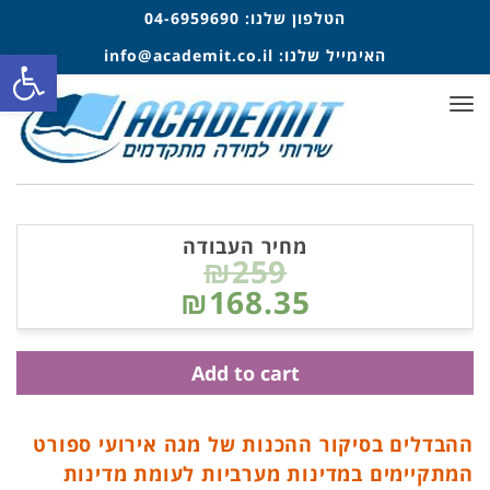
הטלפון שלנו:
04-6959690
פתח סרגל
האימייל שלנו:
info@academit.co.il
תפריט
מחיר העבודה
₪259
₪168.35
Add to cart
ההבדלים בסיקור ההכנות של מגה אירועי ספורט
המתקיימים במדינות מערביות לעומת מדינות