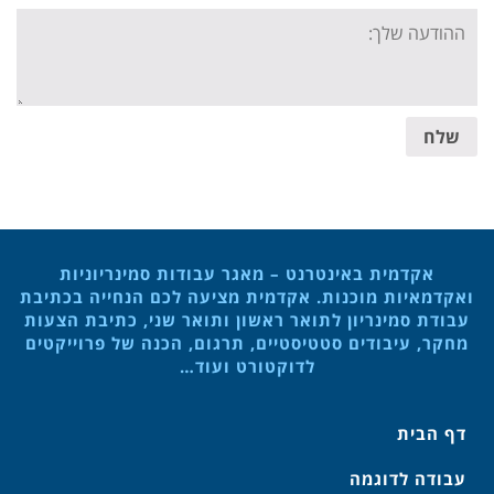
Your
message:
שלח
אקדמית באינטרנט – מאגר עבודות סמינריוניות
ואקדמאיות מוכנות. אקדמית מציעה לכם הנחייה בכתיבת
עבודת סמינריון לתואר ראשון ותואר שני, כתיבת הצעות
מחקר, עיבודים סטטיסטיים, תרגום, הכנה של פרוייקטים
לדוקטורט ועוד…
דף הבית
עבודה לדוגמה