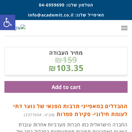
הטלפון שלנו:
04-6959690
פתח סרגל
האימייל שלנו:
info@academit.co.il
תפריט
מחיר העבודה
₪159
₪103.35
Add to cart
ההבדלים במאפייני תרבות הפנאי של נוער דתי
לעומת חילוני- סקירת ספרות
(מק"ט : 2371034)
החברה הישראלית כמו חברות מערביות אחרות עוברת
בשנים האחרונות תמורות משמעותיות במכלול רחב של