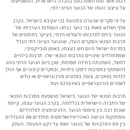
רבות אשר מתרחשות כעת בחברה הישראלית, המשפיעות
על עיצוב זהותו של הנוער הציוני דתי.
על פי סקרים שנערכו בתנועת בני עקיבא בישראל, בקרב
אלף ושלוש מאות בני נוער נבחנו העמדות הערכיות של
הנוער ביחס לתרבותו ולעולמו הדתי, בעיקר בתחומים של
תרבות הפנאי.הסקרים העלו, שהנוער הציוני-דתי הגדל
במדינת ישראל היום חש בעצמו, באופן סובייקטיבי,
שמתחוללים שינויים בתרבות הפנאי שלו. תרבות בילויים
למשל, השתנתה במידה מסוימת, שכן כיום הנוער הדתי נוהג
להשתתף במסיבות דיסקו ביתיות, ובמקרים קיצוניים אף הולך
לבלות בפאבים, צופה בסרטים פורנוגראפיים או גולש
לאתרים פורנוגראפיים באינטרנט ועוד.
תרבות הפנאי של הנוער בישראל מושפעת מתרבות הפנאי
של החברה הישראלית בכללותה. בקרב הנוער עצמו, קיימת
שונות רבה בין טיפוסי הנוער .הלגיטימציה לפלורליזם
והתחזקות הגישה האינדיווידואליסטית מחדדים את ההבדלים
בין תת התרבויות של הנוער וזאת על רקע המעמד, הוותק