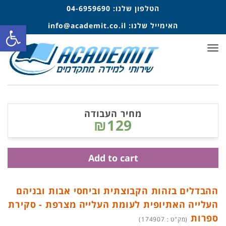
הטלפון שלנו:
04-6959690
פתח סרגל
האימייל שלנו:
info@academit.co.il
תפריט
מחיר העבודה
₪129
Add to cart
ההבדלים בזהות הקבוצתית וביחסי אבות ובניהם
העלייה האתיופית לעומת העלייה מצרפת - סקירת
ספרות
(מק"ט : 174907)