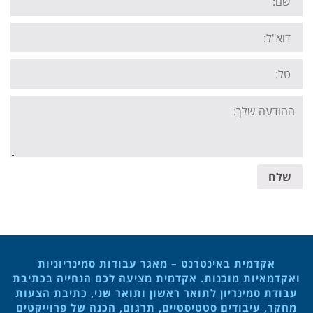
Email:
Tel:
Your
message:
שלח
אקדמית באינטרנט – מאגר עבודות סמינריוניות
ואקדמאיות מוכנות. אקדמית מציעה לכם הנחייה בכתיבת
עבודת סמינריון לתואר ראשון ותואר שני, כתיבת הצעות
מחקר, עיבודים סטטיסטיים, תרגום, הכנה של פרוייקטים