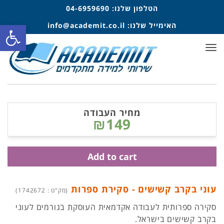
הטלפון שלנו:
04-6959690
פתח סרגל
האימייל שלנו:
info@academit.co.il
תפריט
מחיר העבודה
₪149
Add to cart
עוני בקרב קשישים - סקירת ספרות
(מק"ט : 1742672)
סקירה ספרותית לעבודה אקדמאית העוסקת בגורמים לעוני
בקרב קשישים בישראל.