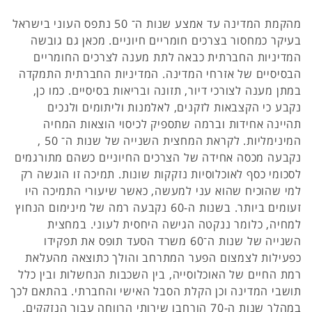
מהקמת המדינה עד אמצע שנות ה־ 50 נתפס העוני בישראל
בעיקר כמחסור בצרכים חומריים חיוניים. מכאן גם גובשה
המדיניות החברתית כבאה לתת מענה לצרכים החומריים
הבסיסיים של אזרחי המדינה. המדיניות החברתית התמקדה
במתן מענה לצורכי דיור, תזונה ובריאות בסיסיים. כמו כן,
נקבע כי הקצבאות לזקנים, לאלמנות וליתומים ולנכים
תהיינה אחידות וברמה שתספיק לכיסוי הוצאות המחיה
המינימליות. לקראת המחצית השנייה של שנות ה־ 50 ,
נקבעה מכסה אחידה של הצרכים החיוניים כשהם מתורגמים
לסכומי כסף לאוכלוסיות נזקקות שונות. תמיכה זו הוגשה רק
למי שהוכיח שהוא עני למעשה, כאשר שיעורי התמיכה היו
זעומים ביותר. בשנות ה-60 נקבעה רמה של מינימום הנחוץ
למחיה, כלומר ננקטה הגישה היחסית לעוני. במחצית
השנייה של שנות ה־60 משרד הסעד תופס את תפקידו
כפעילות לצמצום הפער המתרחב והולך כתוצאה מהעלאת
רמת החיים של האוכלוסייה, בין השכבות הנחשלות ובין כלל
תושבי המדינה וכן הקלת הסבל האישי והחברתי. בהתאם לכך
במהלך שנות ה-70 הורחבו שירותי הרווחה עבור הנזקקים.