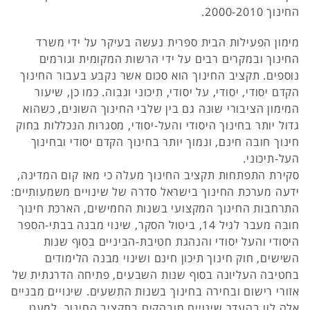
החינוך 2000-2010.
מימון הפעילות הבית ספרית נעשה בעיקר על ידי משרד
החינוך ובמקרים רבים על ידי הרשות המקומית וגורמים
נוספים. תקציב החינוך הוא סכום אשר נקבע בעבור החינוך
הקדם יסודי, יסודי, על יסודי, תיכוני וגבוה. כמו כן, שיעור
המימון הציבורי שונה גם בין שלבי החינוך השונים, כשהוא
גדול יותר בחינוך היסודי והעל-יסודי, מסגרות הנכללות בחוק
חינוך חובה חינם, ונמוך יותר בחינוך הקדם יסודי ובחינוך
העל-תיכוני.
סקירת התפתחות תקציב החינוך מעלה כי מאז קום המדינה,
ידעה מערכת החינוך בישראל סדרה של שינויים משמעותיים:
התרחבות החינוך המקצועי בשנות החמישים, הארכת חינוך
חובה מעבר לגיל 14, ביטול הסקר, שינוי מבנה בבתי-הספר
היסודי והעל יסודי והנהגת חטיבת-הביניים בסוף שנות
השישים, חוק חינוך תיכון חינם ושינוי מבנה הלימודים
בחטיבה העליונה בסוף שנות השבעים, פתיחה הדרגתית של
אזורי רישום ובחירה בחינוך בשנות התשעים. שינויים מבניים
אלה לוו בהעדר שינויים מובהקים בתקציב החינוך, למעט