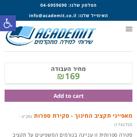
הטלפון שלנו:
04-6959690
פתח סרגל
האימייל שלנו:
info@academit.co.il
תפריט
מחיר העבודה
₪169
Add to cart
מאפייני תקציב החינוך - סקירת ספרות
(מק"ט :
1742720)
סקירה ספרותית זו עניינה בגורמים המשפיעים על תקציב