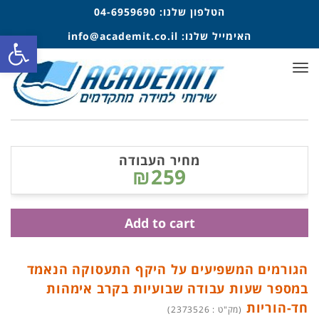
הטלפון שלנו:
04-6959690
פתח סרגל
האימייל שלנו:
info@academit.co.il
תפריט
מחיר העבודה
₪259
Add to cart
הגורמים המשפיעים על היקף התעסוקה הנאמד
במספר שעות עבודה שבועיות בקרב אימהות
חד-הוריות
(מק"ט : 2373526)