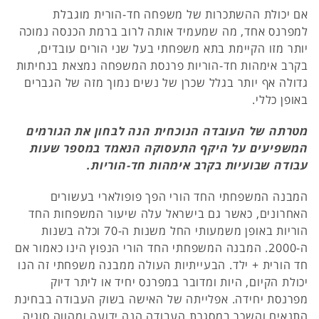
אם יכולת ההשתכרות של משפחה חד-הורית מוגבלת
למפרנס אחד, מה שמעמיד אותה לרוב ברמת הכנסה נמוכה
יותר מזו הקיימת בתא משפחתי בעל שני הורים עובדים,
בקרב אימהות חד-הוריות פרנסת המשפחה נמצאת בנחיתות
גדולה אף יותר בגלל שכרן של נשים נמוך מזה של הגברים
באופן כללי.
מטרתה של העובדה הנוכחית הנה לבחון את הגורמים
המשפיעים על היקף התעסוקה הנאמד במספר שעות
עבודה שבועיות בקרב אימהות חד-הוריות.
המבנה המשפחתי החד הורי הפך פופולארי בעשורים
האחרונים, כאשר גם בישראל עלה שיעור המשפחות החד
הוריות באופן משמעותי החל משנות ה-70 וכלה בשנות
ה-2000. המבנה המשפחתי החד הורי הנפוץ הינו כאמור אם
חד הורית + ילד. הבעייתיות העולה ממבנה משפחתי זה הנו
יכולת הקיום, היות ומדובר במפרנס יחיד או ליתר דיוק
מפרנסת יחידה. אפלייתה של האישה בשוק העבודה בבחינת
התנאים והשכר במסגרת העבודה הנה ידועה ומהווה סוגיה