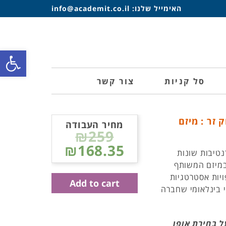
האימייל שלנו:
info@academit.co.il
פתח סרגל
סל קניות
צור קשר
זר : מיזם
מחיר העבודה
₪259
₪168.35
טיבות שונות
 במיזם המשותף
ת חדירה בבעלות מלאה- WOS כשותפויות אסטרטגיות
Add to cart
י בינלאומי שחברה
 בחירת אופן