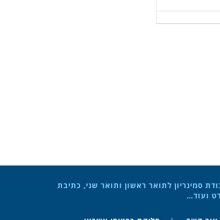
ת סמינריון לתואר ראשון ותואר שני, כתיבת
רט ועוד…