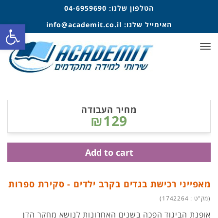
הטלפון שלנו:
04-6959690
פתח סרגל
האימייל שלנו:
info@academit.co.il
תפריט
מחיר העבודה
₪129
Add to cart
מאפייני רכישת בגדים בקרב ילדים - סקירת ספרות
(מק"ט : 1742264)
אופנת הביגוד הפכה בשנים האחרונות לנושא מחקר הדן