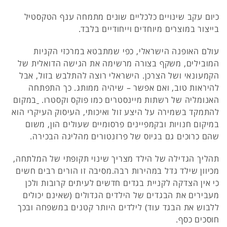
כיום עקב שינויים כלכליים שונים מתמחה ענף הטקסטיל
בייצור במוצרים מיוחדים וייחודיים בלבד.
עולם האופנה הישראלי, כפי שמתבטא במרכזי הקניות
המובילים, משקף בצורה מרשימה את הגישה הדואלית של
הקמעונאי ושל הצרכן. הישראלי רוצה להתלבש בזול, אבל
להיראות טוב, ואם אפשר – שיהיה ממותג. כך התפתחה
האנומליה של רשתות מיינסטרים כמו פוקס וקסטרו.
במקום
להתמקד בשמירה על היצע זול ואיכותי, העיסוק העיקרי הוא
במיקום חנויות ובקמפיינים פרסומיים שעולים הון, משום
שהם כרוכים גם בגיוס של פרזנטורים מהליגה הבכירה.
תהליך הגדילה של הילד מצריך שינוי תקופתי של המלתחה,
מכיוון שילד גדל במהירות רבה.מסיבה זו הורים רבים חשים
כי אין הצדקה לקניית בגדים חדשים לעיתים קרובות ולכן
מעבירים את הבגדים של הילדים הגדולים (שאינם יכולים
ללבוש את הבגד עוד) לילדים היותר קטנים במשפחה ובכך
חוסכים כסף.