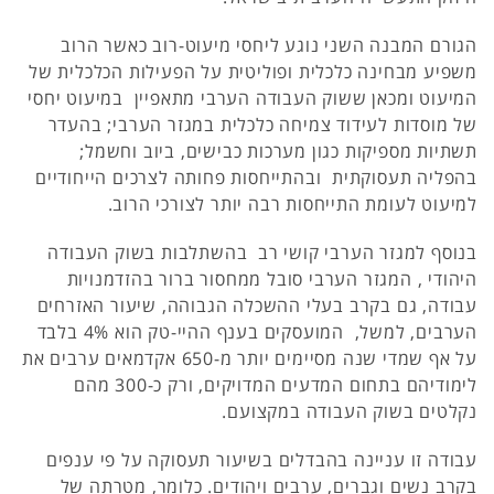
הגורם המבנה השני נוגע ליחסי מיעוט-רוב כאשר הרוב
משפיע מבחינה כלכלית ופוליטית על הפעילות הכלכלית של
המיעוט ומכאן ששוק העבודה הערבי מתאפיין במיעוט יחסי
של מוסדות לעידוד צמיחה כלכלית במגזר הערבי; בהעדר
תשתיות מספיקות כגון מערכות כבישים, ביוב וחשמל;
בהפליה תעסוקתית ובהתייחסות פחותה לצרכים הייחודיים
למיעוט לעומת התייחסות רבה יותר לצורכי הרוב.
בנוסף למגזר הערבי קושי רב בהשתלבות בשוק העבודה
היהודי , המגזר הערבי סובל ממחסור ברור בהזדמנויות
עבודה, גם בקרב בעלי ההשכלה הגבוהה, שיעור האזרחים
הערבים, למשל, המועסקים בענף ההיי-טק הוא 4% בלבד
על אף שמדי שנה מסיימים יותר מ-650 אקדמאים ערבים את
לימודיהם בתחום המדעים המדויקים, ורק כ-300 מהם
נקלטים בשוק העבודה במקצועם.
עבודה זו עניינה בהבדלים בשיעור תעסוקה על פי ענפים
בקרב נשים וגברים, ערבים ויהודים. כלומר, מטרתה של