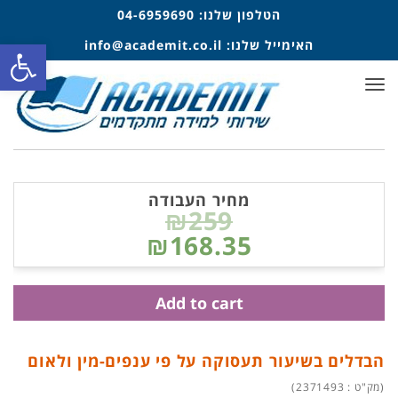
הטלפון שלנו:
04-6959690
פתח סרגל
האימייל שלנו:
info@academit.co.il
תפריט
מחיר העבודה
₪259
₪168.35
Add to cart
הבדלים בשיעור תעסוקה על פי ענפים-מין ולאום
(מק"ט : 2371493)