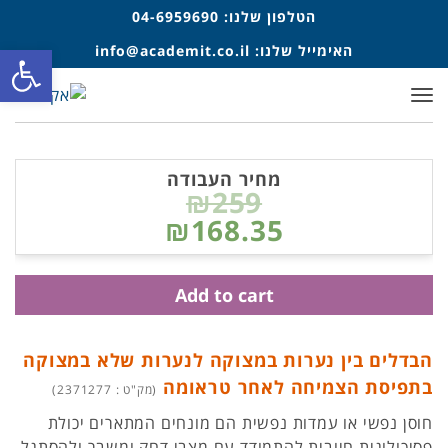
הטלפון שלנו:
04-6959690
פתח סרגל
האימייל שלנו:
info@academit.co.il
תפריט
מחיר העבודה
₪259
₪168.35
Add to cart
הבדלים בין נערות במצוקה לנערות שלא במצוקה
בתפיסת הצמיחה לאחר טראומה
(מק"ט : 2371277)
חוסן נפשי או עמדות נפשית הם מונחים המתארים יכולת
פסיכולוגית חיובית להתמודד עם מצבי דחק ומשבר ולהסתגל