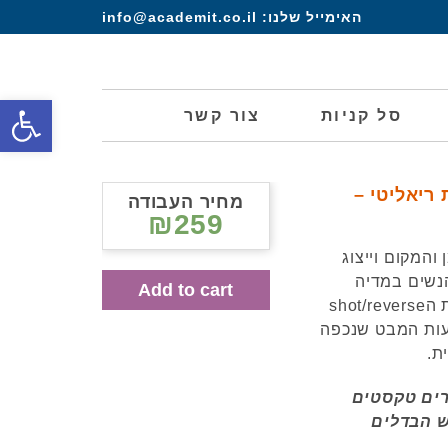
האימייל שלנו:
info@academit.co.il
פתח סרגל
סל קניות
צור קשר
 ריאליטי –
מחיר העבודה
₪259
המקום וייצוג
הנשים במדיה
Add to cart
מוצגות בהתאם לתרבות כבעלות מבט נעלם כאשר עריכת הshot/reverse
צעות המבט שנכפה
ת.
רים טקסטים
ש הבדלים