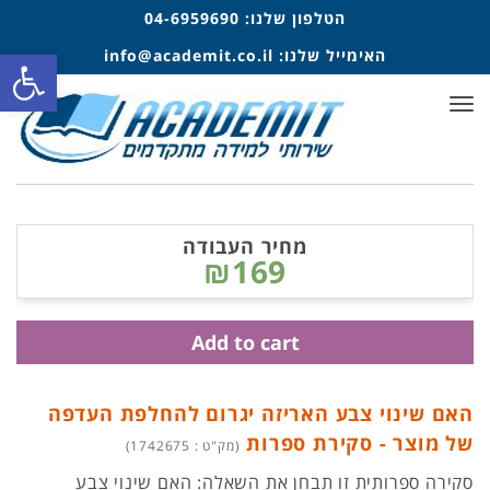
הטלפון שלנו:
04-6959690
פתח סרגל
האימייל שלנו:
info@academit.co.il
תפריט
מחיר העבודה
₪169
Add to cart
האם שינוי צבע האריזה יגרום להחלפת העדפה
של מוצר - סקירת ספרות
(מק"ט : 1742675)
סקירה ספרותית זו תבחן את השאלה: האם שינוי צבע