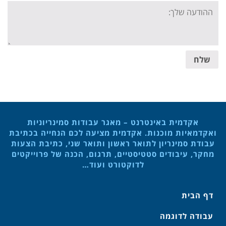
Your
message:
שלח
אקדמית באינטרנט – מאגר עבודות סמינריוניות
ואקדמאיות מוכנות. אקדמית מציעה לכם הנחייה בכתיבת
עבודת סמינריון לתואר ראשון ותואר שני, כתיבת הצעות
מחקר, עיבודים סטטיסטיים, תרגום, הכנה של פרוייקטים
לדוקטורט ועוד…
דף הבית
עבודה לדוגמה