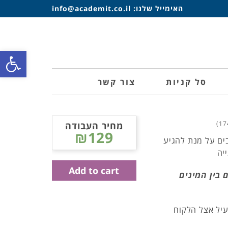
האימייל שלנו:
info@academit.co.il
פתח סרגל
סל קניות
צור קשר
מחיר העבודה
₪129
ים על מנת להגיע
יה
Add to cart
בין המינים
עיל אצל הלקוח