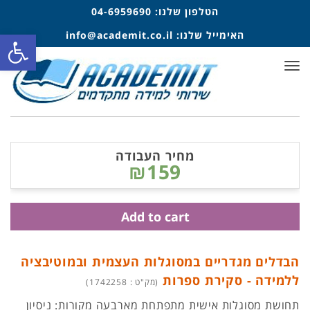
הטלפון שלנו:
04-6959690
פתח סרגל
האימייל שלנו:
info@academit.co.il
תפריט
מחיר העבודה
₪159
Add to cart
הבדלים מגדריים במסוגלות העצמית ובמוטיבציה
ללמידה - סקירת ספרות
(מק"ט : 1742258)
תחושת מסוגלות אישית מתפתחת מארבעה מקורות: ניסיון