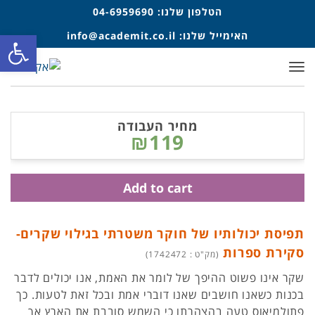
הטלפון שלנו:
04-6959690
פתח סרגל
האימייל שלנו:
info@academit.co.il
תפריט
מחיר העבודה
₪119
Add to cart
תפיסת יכולותיו של חוקר משטרתי בגילוי שקרים-
סקירת ספרות
(מק"ט : 1742472)
שקר אינו פשוט ההיפך של לומר את האמת, אנו יכולים לדבר
בכנות כשאנו חושבים שאנו דוברי אמת ובכל זאת לטעות. כך
פתולמיאוס טעה בהצהרתו כי השמש סובבת את הארץ אך