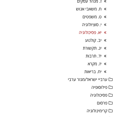
ז. מנהל עסקים
ח. משאבי אנוש
ט. משפטים
י. סוציולוגיה
יא. פסיכולוגיה
יב. קולנוע
יג. תקשורת
יד. תרבות
יז. מקרא
יח. בריאות
ערביי ישראל/מגזר ערבי
פילוסופיה
פסיכולוגיה
פרסום
קרימינולוגיה