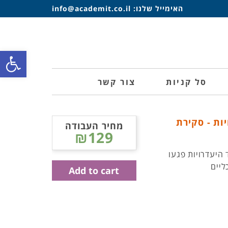
האימייל שלנו:
info@academit.co.il
פתח סרגל
סל קניות
צור קשר
ות - סקירת
מחיר העבודה
₪129
היעדרויות פגעו
ליים
Add to cart