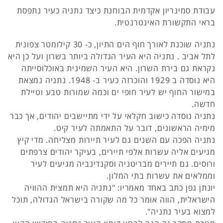
עבודת סמינריון אקדמית הבוחנת כיצד נתניה כעיר נתפסת
בראי התקשורת האינטרנטית.
נתניה שוכנת לאורך חוף הים התיון, כ- 30 קילומטר צפונית
לתל אביב . נתניה היא העיר הגדולה ביותר בשרון ועל כן היא
נקראת גם בירת השרון. היא העיר השמינית באוכלוסייתה
היא נוסדה ב 1929 והוכרזה כעיר ב- 1948. נתניה נמצאת
במישור החוף יש לעיר חופי ים וכמה שמורות טבע וטיילת
חדשה.
נתניה נוסדה כישוב חקלאי על ידי מתיישבים יהודים, אך כבר
מימיה הראשונים, דובר על התאמתה לעיר קיט.
נתניה הפכה עם השנים גם לעיר תיירות מצליחה. מדי קיץ
מגיעים אליה עשרות אלפי תיירים, בעיקר יהודים צרפתים
ורוסים. גם תיירים מבריטניה וסקנדינביה מגיעים לעיר
וממלאים את עשרות בתי המלון.
יונתן גפן כתב באחד מאמריו: "נתניה היא תמצית ההוויה
הישראלית, הווה אומר כל מה שקורה בישראל הגדולה, תוכל
למצוא בעיר נתניה".