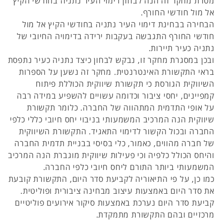
מטרת מחקר זה הנה לבחון דימוי העיר נתניה בחודשי הקיץ
אל מול חודשי החורף.
הבחירה בבחינת דימוי העיר נתניה בחודשי הקיץ אל מול
חודשי החורף התגבשה בעקבות ירידה בדימויה החיובי של
נתניה כעיר תיירות.
ובכן במסגרת מחקר זו, נבקש לבחון כיצד נתניה כעיר נתפסת
בראי התקשורת האינטרנטית. מחקר זה נשען על הספרות
השיווקית הגורסת כי תקשורת שיווקית הכוללת פיתוח
קמפיינים, יחסי ציבור וכדומה עשויים להשפיע במידה רבה
על אופי התדמית המתהווה של החברה. כלומר תקשורת
שיווקית הנה המרכיב המשמעותי בניבוי יחס חיובי כללי כלפי
החברה ובכול הקשור לדימוי התאגיד. התקשורת השיווקית
של חברה מהווים, כאמור, כלי בסיסי בבניית תדמית החברה
והיחס הכולל כלפיה וכי פעילות שיווקית מוגברת הנה המרכיב
המשמעותי ביותר התורם ליחס חיובי כלפי החברה.
כמו כן, על פי התיאוריה לקביעת סדר היום, התקשורת קובעת
את סדר היום באמצעות עיצוב מבחינה ציבורית ופוליטית.
קביעת סדר היום נערכת באמצעות סיקור אירועים פוליטיים
מרכזיים ובהם התקשורת מתמקדת.