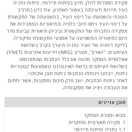
סקירת הספרות להלן, תדון בפיתוח תיירותי, פיתוח נתניה
כעיר תיירות ודעיכתה בעשור האחרון, עוד נדון במרכיב
העונתי והשפעתו על דימוי העיר, בהשפעתה של התקשורת
על דימוי העיר ויחס חיובי כלפיה ובתיאוריות המסבירות את
תפקידה החברתי של התקשורת וביניהן תיאורית קביעת סדר
היום כתיאוריה המשפיעה על אמצעי התקשורת וסיקוריה.
בדיקת דימויה של העיר נתניה תיערך בקרב בשלושת
העיתונים: "הארץ", מעריב (NRG) וידיעות אחרונות (YNET).
אוכלוסיית המחקר מהווה את כלל הכתבות שהתפרסמו
בשלושת העיתונים ברשת האינטרנט ובאמצעות קטגוריות
ניתוח, ייבחנו וינותחו הכתבות ניתוח תוכן איכותני.
לאחר ניתוח הכתבות, יוצג פרק סיכום ומסקנות, אשר יחתום
את העבודה ויציג את מסקנותיה.
תוכן עניינים
מבוא ומטרת המחקר
1. סקירה תאורטית ומחקרית
1.1 נתניה ופיתוח תיירותי