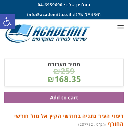
הטלפון שלנו:
04-6959690
פתח סרגל
האימייל שלנו:
info@academit.co.il
תפריט
מחיר העבודה
₪259
₪168.35
Add to cart
דימוי העיר נתניה בחודשי הקיץ אל מול חודשי
החורף
(מק"ט : 237752)