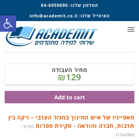
הטלפון שלנו:
04-6959690
פתח סרגל
האימייל שלנו:
info@academit.co.il
תפריט
מחיר העבודה
₪129
Add to cart
מאפייניו של איש החינוך במגזר הערבי – זיקה בין
תרבות, חברה והוראה - סקירת ספרות
(מק"ט :
1742093)