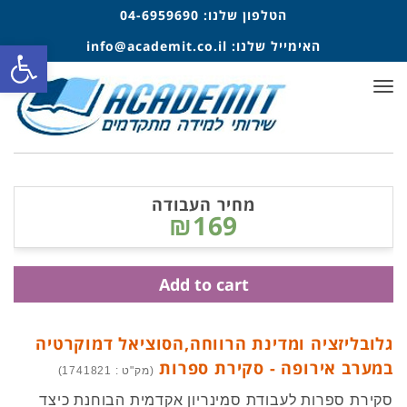
הטלפון שלנו:
04-6959690
האימייל שלנו:
info@academit.co.il
פתח סרגל
תפריט
מחיר העבודה
₪169
Add to cart
גלובליזציה ומדינת הרווחה,הסוציאל דמוקרטיה
במערב אירופה - סקירת ספרות
(מק"ט : 1741821)
סקירת ספרות לעבודת סמינריון אקדמית הבוחנת כיצד