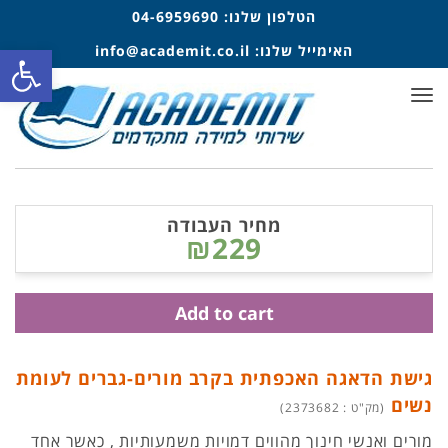
הטלפון שלנו:
04-6959690
פתח סרגל
האימייל שלנו:
info@academit.co.il
תפריט
מחיר העבודה
₪229
Add to cart
גישת הדאגה האכפתית בקרב מורים-גברים לעומת
נשים
(מק"ט : 2373682)
מורים ואנשי חינוך מהווים דמויות משמעותיות , כאשר אחד