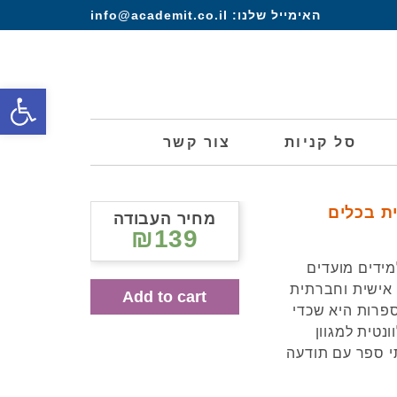
האימייל שלנו:
info@academit.co.il
פתח סרגל
סל קניות
צור קשר
ת בכלים
מחיר העבודה
₪139
ידים מועדים
ת אישית וחברתית
Add to cart
פרות היא שכדי
נטית למגוון
י ספר עם תודעה