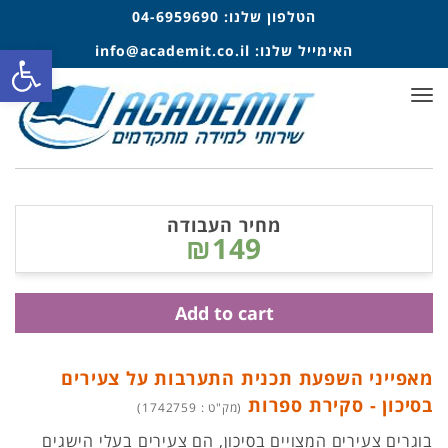
הטלפון שלנו:
04-6959690
פתח סרגל
האימייל שלנו:
info@academit.co.il
תפריט
מחיר העבודה
₪149
Add to cart
מאפייני השפעת תכנית התערבות על צעירים
בסיכון - סקירת ספרות
(מק"ט : 1742759)
בוגרים צעירים המצויים בסיכון, הם צעירים בעלי הישגים