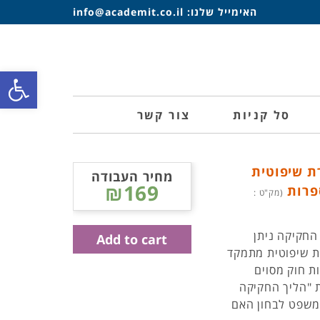
האימייל שלנו:
info@academit.co.il
פתח סרגל
סל קניות
צור קשר
ת שיפוטית
מחיר העבודה
₪169
ספרות
(מק"ט :
החקיקה ניתן
Add to cart
רת שיפוטית מתמקד
ת חוק מסוים
 "הליך החקיקה
-פיה רשאי בית המשפט לבחון האם