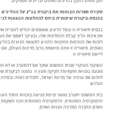
חוק מסוים נחקק בהליכים נאותים ובדיונים מספיקים.
סקירת ספרות הבוחנת את ביקורת בג"ץ על ההליכים 
בכנסת-ביקורת שיפוטית ביחס להחלטות הנוגעות לניהו
בבסיס תיאוריה זו עומד הרעיון ששופטים יכולים להכריח 
את איכות הליך קבלת ההחלטות שלו, ובעיקר לאסוף את העו
לזהות את הנורמות החוקיות ולהגיע לתוצאה הגיונית בהליך
נאותים. תיאוריה זו אינה מיושמת ברוב מדינות העולם, אם 
ליישם תיאוריה זו
השיקול העיקרי שבית המשפט שוקל אם להתערב או לא הו
פוגעת בזכויות חוקתיות? חקיקה מעין זו נתונה לביקורת שי
להלום את ערכיה של מדינת ישראל, לתכלית ראויה ובמידה 
הנדרש
בית המשפט יתערב כאשר קיימת פגיעה בזכויות היסוד העו
הדמוקרטיה המהותית. הדמוקרטיה המהותית הנה השקפת ע
האדם החברה המדינה וזכויות האדם.