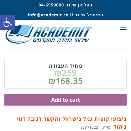
הטלפון שלנו:
04-6959690
פתח סרגל
האימייל שלנו:
info@academit.co.il
תפריט
מחיר העבודה
₪259
₪168.35
Add to cart
ביצועי קופות גמל בישראל והקשר לגובה דמי
ניהול
(מק"ט : 2371022)