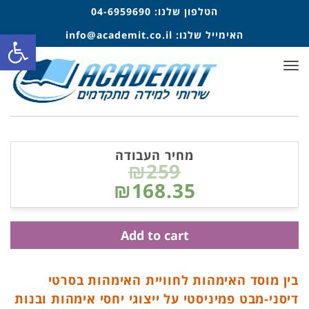
הטלפון שלנו:
04-6959690
פתח סרגל
האימייל שלנו:
info@academit.co.il
תפריט
מחיר העבודה
₪259
₪168.35
Add to cart
בין מוסד האימהות לחוויית האימהות בסרטי
דיסני-מבט פמיניסטי על ייצוגי יחסי אימהות ובנות