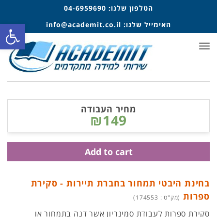
הטלפון שלנו:
04-6959690
פתח סרגל
האימייל שלנו:
info@academit.co.il
תפריט
מחיר העבודה
₪149
Add to cart
בחינת היבטי תמחור בחברת תיירות - סקירת
ספרות
(מק"ט : 174553)
סקירת ספרות לעבודת סמינריון אשר דנה בתמחור או