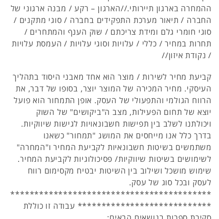
ההמחרה בארגון תיירותי.//הארגון – רקע / מבנה ארגוני של
החברה / תיאור מערכת התפקידים בחברה / סוגי מתקנים /
סוגי חומרי גלם ומידת צריכתם / שוק הענף והמתחרים /
תחרות במחיר / כללי / עלויות וסוגי עלויות / העמסת עלויות
/ נקודת איזון//
קביעת מחיר לשירות / מוצר הוא אחד מאבני היסוד בתהליך
העיסקי. מחיר המכירה של המוצר יוצר, בסופו של דבר, את
הרווח הגולמי והתפעולי של העסק. אופן התמחור הוא פועל
יוצא של תחום הפעילות, מצב ה"ביקושים" של השוק
ויכולתנו לשלב בין תפישות חשבונאויות לגישות שיווקיות.
בדרך כלל אנו מייחסים את המושג "תמחור" כשאנו
משתמשים בשיטות חשבונאיות לקביעת המחיר ו"המחרה"
לשימושים בשיטות שיווקיות/ פסיכולוגיות לקביעת המחיר.
שימוש מושכל ושילוב בין השיטות יבטיח מקסימום רווח
לעסק ובכל סוג של עסק.
******************************************
**************************** עבודה זו כוללת
סקירת ספרות בנושאים הבאים: