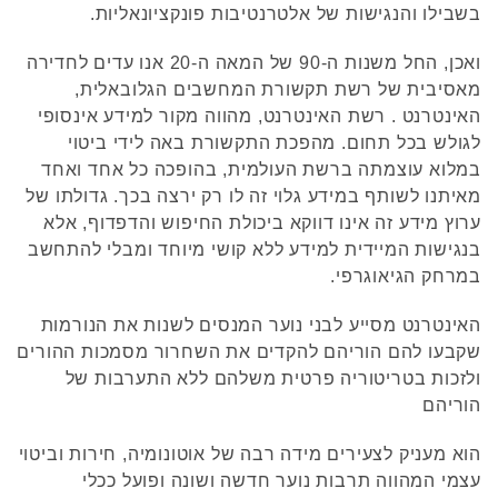
בשבילו והנגישות של אלטרנטיבות פונקציונאליות.
ואכן, החל משנות ה-90 של המאה ה-20 אנו עדים לחדירה
מאסיבית של רשת תקשורת המחשבים הגלובאלית,
האינטרנט . רשת האינטרנט, מהווה מקור למידע אינסופי
לגולש בכל תחום. מהפכת התקשורת באה לידי ביטוי
במלוא עוצמתה ברשת העולמית, בהופכה כל אחד ואחד
מאיתנו לשותף במידע גלוי זה לו רק ירצה בכך. גדולתו של
ערוץ מידע זה אינו דווקא ביכולת החיפוש והדפדוף, אלא
בנגישות המיידית למידע ללא קושי מיוחד ומבלי להתחשב
במרחק הגיאוגרפי.
האינטרנט מסייע לבני נוער המנסים לשנות את הנורמות
שקבעו להם הוריהם להקדים את השחרור מסמכות ההורים
ולזכות בטריטוריה פרטית משלהם ללא התערבות של
הוריהם
הוא מעניק לצעירים מידה רבה של אוטונומיה, חירות וביטוי
עצמי המהווה תרבות נוער חדשה ושונה ופועל ככלי