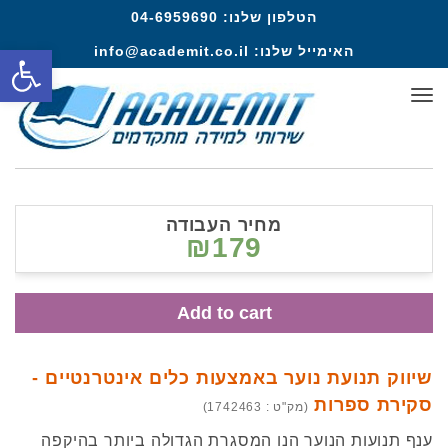
הטלפון שלנו:
04-6959690
פתח סרגל
האימייל שלנו:
info@academit.co.il
תפריט
מחיר העבודה
₪179
Add to cart
שיווק תנועת נוער באמצעות כלים אינטרנטיים -
סקירת ספרות
(מק"ט : 1742463)
ענף תנועות הנוער הנו המסגרת הגדולה ביותר בהיקפה