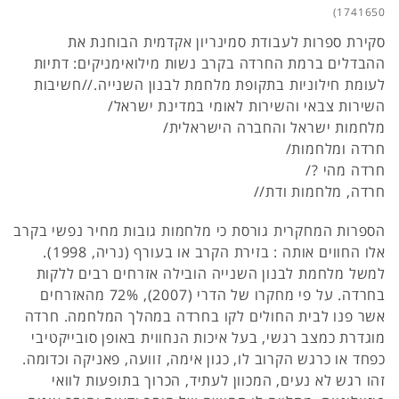
1741650)
סקירת ספרות לעבודת סמינריון אקדמית הבוחנת את
ההבדלים ברמת החרדה בקרב נשות מילואימניקים: דתיות
לעומת חילוניות בתקופת מלחמת לבנון השנייה.//חשיבות
השירות צבאי והשירות לאומי במדינת ישראל/
מלחמות ישראל והחברה הישראלית/
חרדה ומלחמות/
חרדה מהי ?/
חרדה, מלחמות ודת//
הספרות המחקרית גורסת כי מלחמות גובות מחיר נפשי בקרב
אלו החווים אותה : בזירת הקרב או בעורף (נריה, 1998).
למשל מלחמת לבנון השנייה הובילה אזרחים רבים ללקות
בחרדה. על פי מחקרו של הדרי (2007), 72% מהאזרחים
אשר פנו לבית החולים לקו בחרדה במהלך המלחמה. חרדה
מוגדרת כמצב רגשי, בעל איכות הנחווית באופן סובייקטיבי
כפחד או כרגש הקרוב לו, כגון אימה, זוועה, פאניקה וכדומה.
זהו רגש לא נעים, המכוון לעתיד, הכרוך בתופעות לוואי