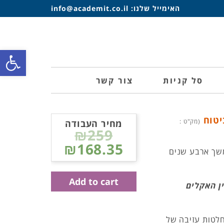
האימייל שלנו:
info@academit.co.il
פתח סרגל
סל קניות
צור קשר
ביטוח
(מק"ט :
מחיר העבודה
₪259
₪168.35
שך ארבע שנים
Add to cart
ן האקלים
חלטות עזיבה של