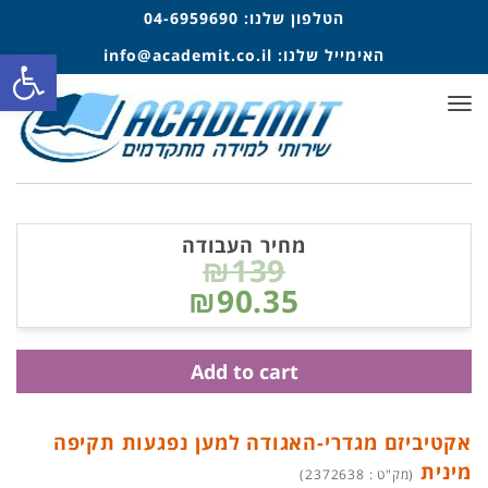
הטלפון שלנו:
04-6959690
פתח סרגל
האימייל שלנו:
info@academit.co.il
תפריט
מחיר העבודה
₪139
₪90.35
Add to cart
אקטיביזם מגדרי-האגודה למען נפגעות תקיפה
מינית
(מק"ט : 2372638)