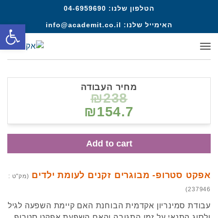
הטלפון שלנו:
04-6959690
פתח סרגל
האימייל שלנו:
info@academit.co.il
תפריט
מחיר העבודה
₪238
₪154.7
Add to cart
אפקט סטרופ- מבוגרים זקנים לעומת ילדים
(מק"ט :
237946)
עבודת סמינריון אקדמית הבוחנת האם קיימת השפעה לגיל
ולסוג התנאי על זמן התגובה והאם השפעת אפקט סטרופ