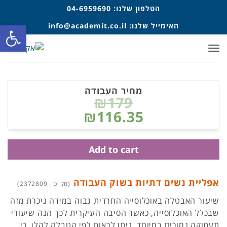
הטלפון שלנו:
04-6959690
פתח סרגל
האימייל שלנו:
info@academit.co.il
תפריט
מחיר העבודה
₪179
₪116.35
Add to cart
אפליית נשים דתיות בשוק העבודה
(מק"ט : 2372809)
שיעור האבטלה באוכלוסייה החרדית גבוה במידה ניכרת מזה
שבכלל האוכלוסייה, כאשר הסיבה העיקרית לכך הנה שיעורי
תעסוקה נמוכים במיוחד ניתן לראות לפי הטבלה להלן כי