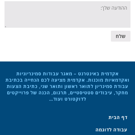
Your
message:
שלח
אקדמית באינטרנט – מאגר עבודות סמינריוניות
ואקדמאיות מוכנות. אקדמית מציעה לכם הנחייה בכתיבת
עבודת סמינריון לתואר ראשון ותואר שני, כתיבת הצעות
מחקר, עיבודים סטטיסטיים, תרגום, הכנה של פרוייקטים
לדוקטורט ועוד…
דף הבית
עבודה לדוגמה