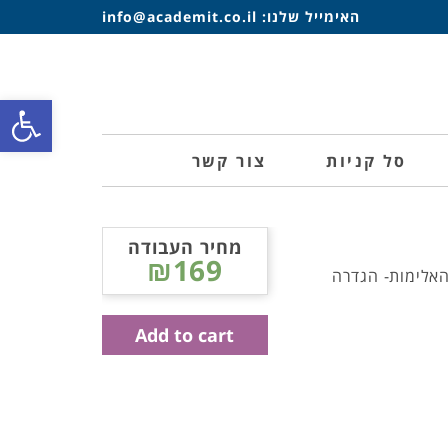
האימייל שלנו:
info@academit.co.il
פתח סרגל
סל קניות
צור קשר
מחיר העבודה
₪169
האלימות- הגדרה
Add to cart