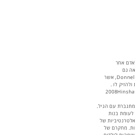
אדם אחר
נמצאה גם
אצלDonnellan, Trzesniewski, Robins Moffitt, Caspi (2005), אשר
להזיק לו .
וקפנית גלויה מופיעה לרוב בתקופת הילדות (2008Hinshaw,
ות ומתגברת עם הגיל.
 לעומת בנות
אלטרנטיביות של
נות. מחקרם של