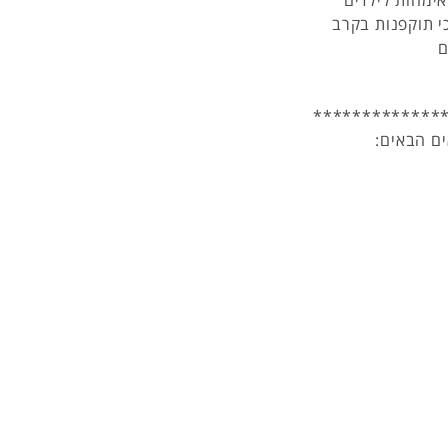
Burk, Park, Armstrong Klein, et al (2), בחן 238 אימהות לילדים
כי תוקפנות בקרב
ם
*************
ם הבאים: