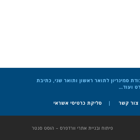
ת סמינריון לתואר ראשון ותואר שני, כתיבת
רט ועוד…
צור קשר
סליקת כרטיסי אשראי
פיתוח ובניית אתרי וורדפרס – הוסט סנטר