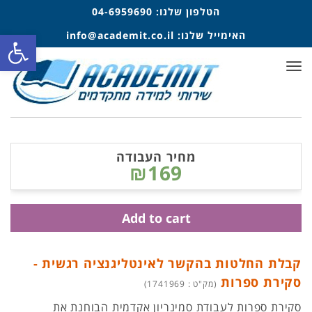
הטלפון שלנו:
04-6959690
פתח סרגל
האימייל שלנו:
info@academit.co.il
תפריט
מחיר העבודה
₪169
Add to cart
קבלת החלטות בהקשר לאינטליגנציה רגשית -
סקירת ספרות
(מק"ט : 1741969)
סקירת ספרות לעבודת סמינריון אקדמית הבוחנת את