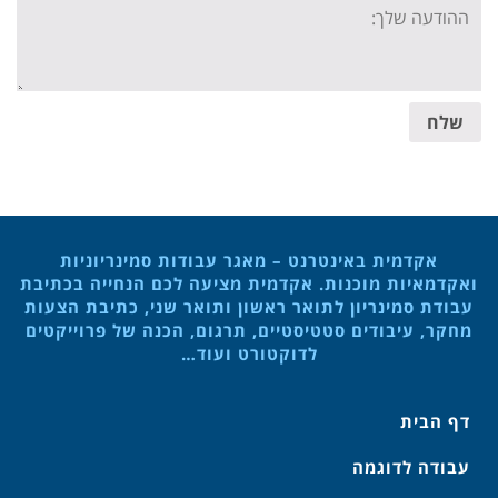
Your
message:
שלח
אקדמית באינטרנט – מאגר עבודות סמינריוניות
ואקדמאיות מוכנות. אקדמית מציעה לכם הנחייה בכתיבת
עבודת סמינריון לתואר ראשון ותואר שני, כתיבת הצעות
מחקר, עיבודים סטטיסטיים, תרגום, הכנה של פרוייקטים
לדוקטורט ועוד…
דף הבית
עבודה לדוגמה