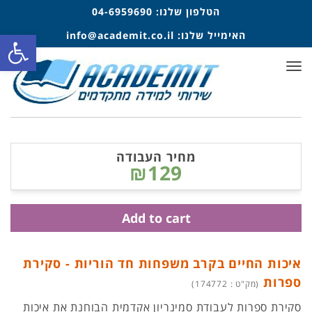
הטלפון שלנו:
04-6959690
פתח סרגל
האימייל שלנו:
info@academit.co.il
תפריט
מחיר העבודה
₪129
Add to cart
איכות החיים בקרב משפחות חד הוריות - סקירת
ספרות
(מק"ט : 174772)
סקירת ספרות לעבודת סמינריון אקדמית הבוחנת את איכות