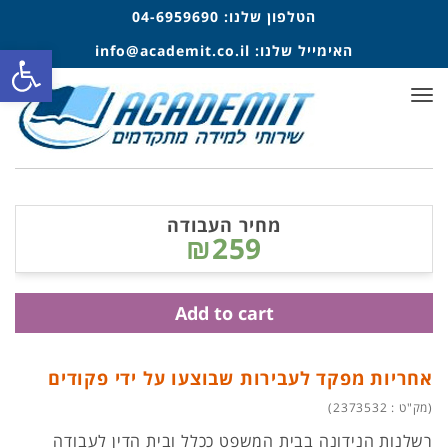
הטלפון שלנו:
04-6959690
פתח סרגל
האימייל שלנו:
info@academit.co.il
תפריט
מחיר העבודה
₪259
Add to cart
אחריות מפקד לעבירות שבוצעו על ידי פקודים
(מק"ט : 2373532)
רשלנות הנידונה בבית המשפט ככלל ובית הדין לעבודה