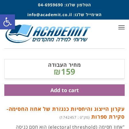
הטלפון שלנו:
04-6959690
פתח סרגל
האימייל שלנו:
info@academit.co.il
תפריט
מחיר העבודה
₪159
Add to cart
עקרון הייצוג והיחסיות כנגזרת של אחוז החסימה-
סקירת ספרות
(מק"ט : 1742457)
"אחוז חסימה (electoral threshold) הוא חסם כניסה