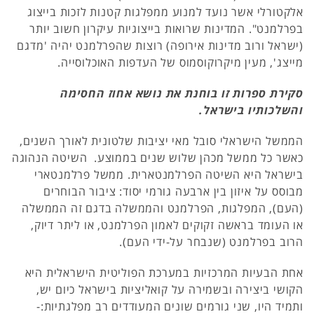
אלקטורלי אשר נועד למנוע ממפלגות קטנות לזכות בייצוג
בפרלמנט". המדינות שרואות בייצוגיות עיקרון חשוב יותר
(ישראל ורוב מדינות אירופה) רוצות שהפרלמנט יהיה 'מדגם
מייצג', מעין מיקרוקוסמוס של העדפות האוכלוסייה.
סקירת ספרות זו בוחנת את נושא אחוז החסימה
והשלכותיו בישראל.
הממשל הישראלי סובל מאי יציבות שלטונית לאורך השנים,
כאשר כל ממשל מכהן שלוש שנים בממוצע. השיטה הנהוגה
בישראל היא השיטה הפרלמנטארית. ממשל פרלמנטארי
מבוסס על איזון בין ארבעה גורמי יסוד: ציבור הבוחרים
(העם), המפלגות, הפרלמנט והממשלה בדגם זה הממשלה
או העומד בראשה זקוקים לאמון הפרלמנט, או ליתר דיוק,
הרוב בפרלמנט (שנבחר על-ידי העם).
אחת הבעיות המרכזיות במערכת הפוליטית הישראלית היא
הקושי ביצירה ובשמירה על קואליציות בישראל כיום יש,
ותמיד היו, שני גורמים שונים המעודדים רב מפלגתיות:-