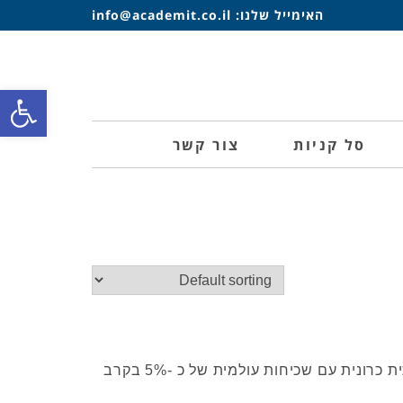
האימייל שלנו:
info@academit.co.il
פתח סרגל
סל קניות
צור קשר
הפרעת קשב וריכוז (ADHD) היא הפרעה נוירו-התפתחותית כרונית עם שכיחות עולמית של כ -5% בקרב