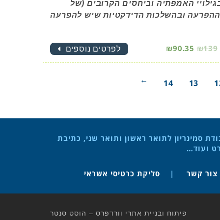
ילויי האמפתיה וביחסים הקרובים (של
 ההפרעה ובהשלכות הדידקטיות שיש להפרעה
₪90.35
₪139
לפרטים נוספים
→
14
13
1
ת סמינריון לתואר ראשון ותואר שני, כתיבת
רט ועוד…
צור קשר
סליקת כרטיסי אשראי
פיתוח ובניית אתרי וורדפרס – הוסט סנטר