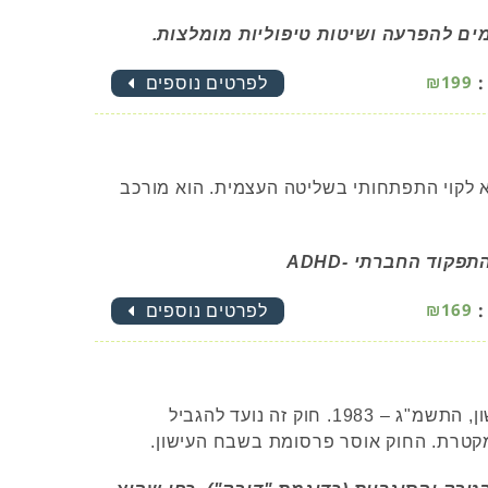
מים להפרעה ושיטות טיפוליות מומלצות.
:
₪199
לפרטים נוספים
Attention Deficit Hyperactivity Di או ADHD הוא לקוי התפתחותי בשליטה העצמית. הוא מורכב
וד החברתי -ADHD
:
₪169
לפרטים נוספים
בישראל קיים החוק להגבלת הפרסומת למוצרי טבק לעישון, התשמ"ג – 1983. חוק זה נועד להגביל
 מקטרת. החוק אוסר פרסומת בשבח העישון.