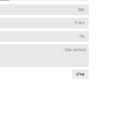
Name:
Email:
Tel:
Your
message:
שלח