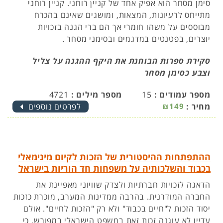
סימן מסחר הוא אפיק אחד של קניין רוחני. קניין רוחני
מתייחס לרעיונות, המצאות, ומושגים שאינם בהכרח
מבוססים על משהו חומרי אך הם ברי הגנה בזכויות
יוצרים, בפטנטים במדגמים ובסימני מסחר .
סקירת ספרות הבוחנת את היקף ההגנה על צליל
וצבע כסימן מסחר
מספר עמודים :
15
מספר מילים :
4721
מחיר :
₪149
לפרטים נוספים
ההתפתחות ההיסטורית של הזכות לקיום מינימאלי
בכבוד והשלכותיה על משפחות חד הוריות בישראל
הדאגה לזכויות חברתיות ולצדק שוויוני מאפיינת את
החברה המודרנית. בהרבה ממדינות המערב, מוכרת כזכות
יסוד הזכות ל"חיים בכבוד" ולא רק "הזכות לחיים". אולם
עדיין לא עוגנה זכות זאת במשפט הישראלי במפורש, כי