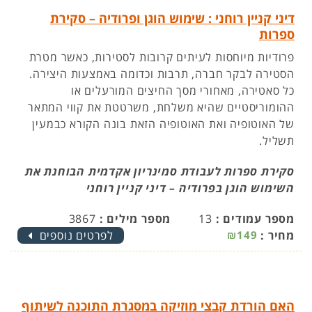
דיני קניין רוחני : שימוש הוגן ופרודיה – סקירת
ספרות
פרודיות מיוחסות לעיתים קרובות לסטירות, כאשר מטרת
הסטירה לבקר חברה, תרבות וכדומה באמצעות היצירה.
כל סאטירה, מאחורי מסך החיצים המורעלים או
ההומוריסטיים שהיא משלחת, משרטטת את קווי המתאר
של האוטופיה ואת האוטופיה הזאת בונה הקורא כבמעין
תשליל.
סקירת ספרות לעבודת סמינריון אקדמית הבוחנת את
השימוש הוגן בפרודיה – דיני קניין רוחני
מספר עמודים :
13
מספר מילים :
3867
מחיר :
₪149
לפרטים נוספים
האם הורדת קבצי מוזיקה במסגרת התוכנה לשיתוף