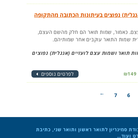
נגלית) נפוצים בעיתונות הכתובה מהתקופה
עצם. כאמור, שמות תואר הם חלק מהשם העצם,
רית שמות התואר עוקבים אחר שמותיהם.
 תואר ושמות עצם לועזיים (אנגלית) נפוצים
₪149
לפרטים נוספים
→
7
6
ת סמינריון לתואר ראשון ותואר שני, כתיבת
רט ועוד…