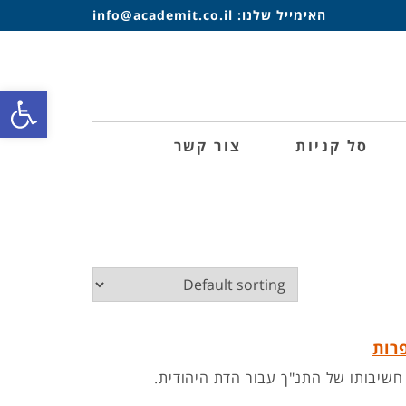
האימייל שלנו:
info@academit.co.il
פתח סרגל
סל קניות
צור קשר
פרות
שיבותו של התנ"ך עבור הדת היהודית.