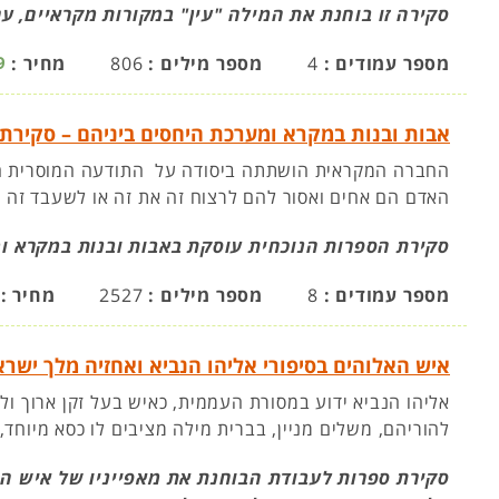
סקירה זו בוחנת את המילה "עין" במקורות מקראיים, ער
מספר עמודים :
4
מספר מילים :
806
מחיר :
9
אבות ובנות במקרא ומערכת היחסים ביניהם – סקירת
החברה המקראית הושתתה ביסודה על התודעה המוסרית האו
האדם הם אחים ואסור להם לרצוח זה את זה או לשעבד זה א
סקירת הספרות הנוכחית עוסקת באבות ובנות במקרא ו
מספר עמודים :
8
מספר מילים :
2527
מחיר :
איש האלוהים בסיפורי אליהו הנביא ואחזיה מלך ישר
אליהו הנביא ידוע במסורת העממית, כאיש בעל זקן ארוך ולבן
להוריהם, משלים מניין, בברית מילה מציבים לו כסא מיוחד, 
סקירת ספרות לעבודת הבוחנת את מאפייניו של איש האל