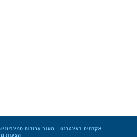
אקדמית באינטרנט – מאגר עבודות סמינריוניו
הצעות מחק