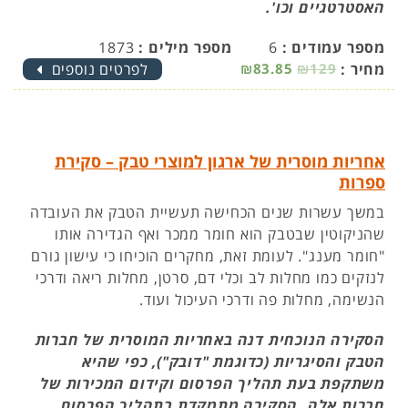
האסטרטגיים וכו'.
מספר עמודים :
6
מספר מילים :
1873
מחיר :
₪129
₪83.85
לפרטים נוספים
אחריות מוסרית של ארגון למוצרי טבק – סקירת
ספרות
במשך עשרות שנים הכחישה תעשיית הטבק את העובדה
שהניקוטין שבטבק הוא חומר ממכר ואף הגדירה אותו
"חומר מענג". לעומת זאת, מחקרים הוכיחו כי עישון גורם
לנזקים כמו מחלות לב וכלי דם, סרטן, מחלות ריאה ודרכי
הנשימה, מחלות פה ודרכי העיכול ועוד.
הסקירה הנוכחית דנה באחריות המוסרית של חברות
הטבק והסיגריות (כדוגמת "דובק"), כפי שהיא
משתקפת בעת תהליך הפרסום וקידום המכירות של
חברות אלה. הסקירה מתמקדת בתהליך הפרסום