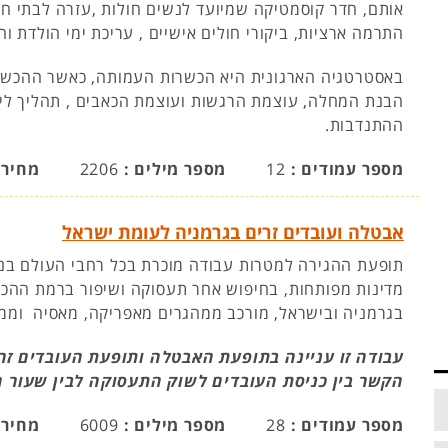
אותם, חדר קוסמטיקה שמיועד לנשים חולות ,עזרה לבתי חול
התרמה ארציות, ביקורי חולים אישיים , עריכת ימי הולדת וח
באסטרטגיה הארגונית היא הכשרות העמותה, כאשר ההכשר
הבנת המחלה, עוצמת הרגשות ועוצמת הכאבים , תהליך ליוו
ההתנדבות.
מספר עמודים :
12
מספר מילים :
2206
מחיר 
אבטלה ועובדים זרים בגרמניה לעומת ישראל
תופעת ההגירה למטרות עבודה מוכרת בכל רחבי העולם בני 
מדינות מפותחות, בחיפוש אחר תעסוקה ושיפור ברמת ההכנ
בגרמניה ובישראל, מורכב ממהגרים מאפריקה, מאסיה וממז
עבודה זו עניינה בתופעת האבטלה ותופעת העובדים זר
הקשר בין כניסת העובדים לשוק התעסוקה לבין שעור 
מספר עמודים :
28
מספר מילים :
6009
מחיר 