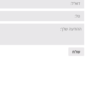
Tel:
Your
message:
שלח