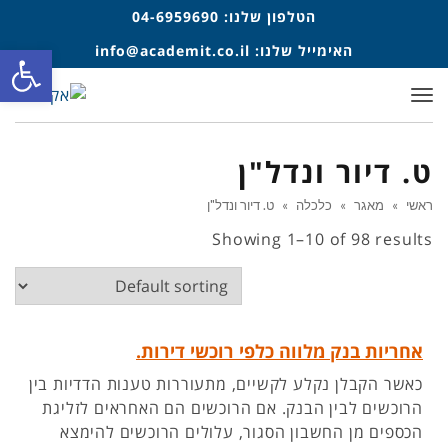
הטלפון שלנו:
04-6959690
פתח סרגל
האימייל שלנו:
info@academit.co.il
תפריט
ט. דיור ונדל"ן
ראשי
»
מאגר
»
כלכלה
»
ט. דיור ונדל"ן
Showing 1–10 of 98 results
אחריות בנק מלווה כלפי רוכשי דירות.
כאשר הקבלן נקלע לקשיים, מתעוררות טענות הדדיות בין
הרוכשים לבין הבנק. אם הרוכשים הם האחראים לזליגת
הכספים מן החשבון הסגור, עלולים הרוכשים להימצא