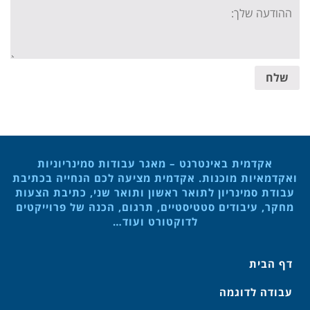
Your
message:
שלח
אקדמית באינטרנט – מאגר עבודות סמינריוניות
ואקדמאיות מוכנות. אקדמית מציעה לכם הנחייה בכתיבת
עבודת סמינריון לתואר ראשון ותואר שני, כתיבת הצעות
מחקר, עיבודים סטטיסטיים, תרגום, הכנה של פרוייקטים
לדוקטורט ועוד…
דף הבית
עבודה לדוגמה