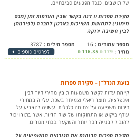
של תושבים, כנגד מפגעים סביבתיים.
סקירת ספרות זו דנה בקשר שבין העדפות זמן (מבט
מימוני) לתחושת השייכות בארגון לחברה (לפירמה)
לבין חשיבה ירוקה
מספר עמודים :
16
מספר מילים :
3787
מחיר :
₪179
₪116.35
לפרטים נוספים
בועת הנדל"ן – סקירת ספרות
קיימת עדות לקשר משמעותית בין מחירי דיור לבין
אינפלציה, תוצר ריאלי וצמיחה בשכר. עלייה במחירי
דירות משפיעה על צמיחה כלכלית ועשויה להצביע על
עודף ביקוש או התחזקותו של שוק הדיור, אשר בתורו יכול
להוביל לבנייה רבה יותר והשקעה בבתי מגורים.
סקירת ספרות הבוחנת את הגורמים המשפיעים על