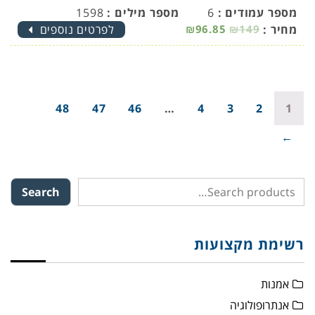
מספר עמודים :
6
מספר מילים :
1598
מחיר :
₪149
₪96.85
לפרטים נוספים
48
47
46
…
4
3
2
1
→
Search
רשימת מקצועות
אמנות
אנתרופולוגיה