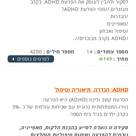
לסקור ולהבין לעומק את הפרעת ADHD. בקרב
מבוגרים.//מהי הפרעת ADHD?
/הגדרות
/מאפיינים
/טיפול ואבחון
/ADHD בקרב מבוגרים//
מספר עמודים :
14
מספר מילים :
4200
מחיר :
₪149
לפרטים נוספים
ADHD: הגדרה, תיאוריה וטיפול
הפרעת קשב וריכוז (ADHD) היא הפרעה
נוירו-התפתחותית כרונית עם שכיחות עולמית של כ -5%
בקרב ילדים בגיל בית הספר.
סקירה זו נועדה לסייע בהבנת הלקות, מאפייניה,
גורמים להפרעה ושיטות טיפוליות מומלצות.