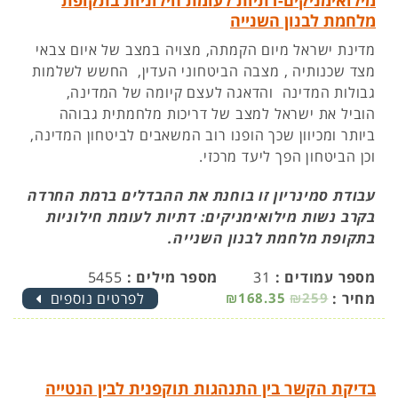
מילואימניקים-דתיות לעומת חילוניות בתקופת
מלחמת לבנון השנייה
מדינת ישראל מיום הקמתה, מצויה במצב של איום צבאי
מצד שכנותיה , מצבה הביטחוני העדין, החשש לשלמות
גבולות המדינה והדאגה לעצם קיומה של המדינה,
הוביל את ישראל למצב של דריכות מלחמתית גבוהה
ביותר ומכיוון שכך הופנו רוב המשאבים לביטחון המדינה,
וכן הביטחון הפך ליעד מרכזי.
עבודת סמינריון זו בוחנת את ההבדלים ברמת החרדה
בקרב נשות מילואימניקים: דתיות לעומת חילוניות
בתקופת מלחמת לבנון השנייה.
מספר עמודים :
31
מספר מילים :
5455
מחיר :
₪259
₪168.35
לפרטים נוספים
בדיקת הקשר בין התנהגות תוקפנית לבין הנטייה