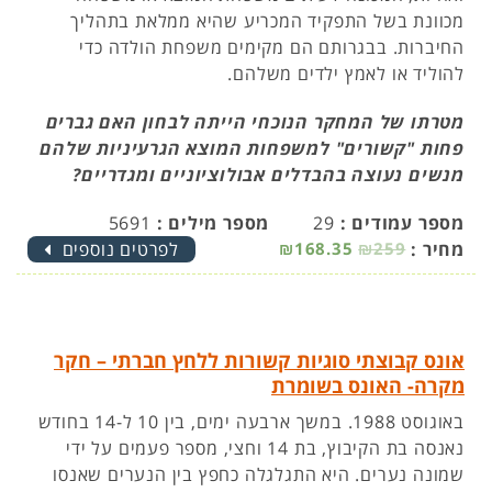
מכוונת בשל התפקיד המכריע שהיא ממלאת בתהליך
החיברות. בבגרותם הם מקימים משפחת הולדה כדי
להוליד או לאמץ ילדים משלהם.
מטרתו של המחקר הנוכחי הייתה לבחון האם גברים
פחות "קשורים" למשפחות המוצא הגרעיניות שלהם
מנשים נעוצה בהבדלים אבולוציוניים ומגדריים?
מספר עמודים :
29
מספר מילים :
5691
מחיר :
₪259
₪168.35
לפרטים נוספים
אונס קבוצתי סוגיות קשורות ללחץ חברתי – חקר
מקרה- האונס בשומרת
באוגוסט 1988. במשך ארבעה ימים, בין 10 ל-14 בחודש
נאנסה בת הקיבוץ, בת 14 וחצי, מספר פעמים על ידי
שמונה נערים. היא התגלגלה כחפץ בין הנערים שאנסו