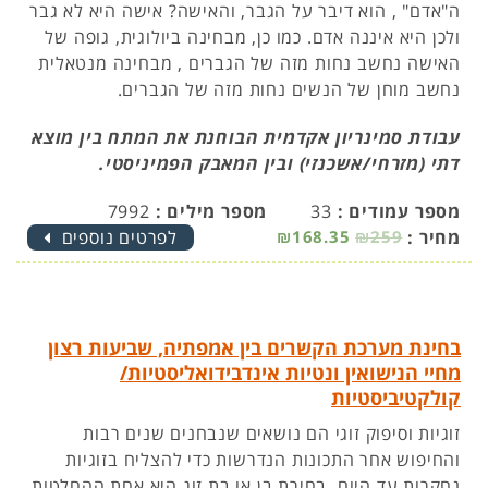
ה"אדם" , הוא דיבר על הגבר, והאישה? אישה היא לא גבר
ולכן היא איננה אדם. כמו כן, מבחינה ביולוגית, גופה של
האישה נחשב נחות מזה של הגברים , מבחינה מנטאלית
נחשב מוחן של הנשים נחות מזה של הגברים.
עבודת סמינריון אקדמית הבוחנת את המתח בין מוצא
דתי (מזרחי/אשכנזי) ובין המאבק הפמיניסטי.
מספר עמודים :
33
מספר מילים :
7992
מחיר :
₪259
₪168.35
לפרטים נוספים
בחינת מערכת הקשרים בין אמפתיה, שביעות רצון
מחיי הנישואין ונטיות אינדבידואליסטיות/
קולקטיביסטיות
זוגיות וסיפוק זוגי הם נושאים שנבחנים שנים רבות
והחיפוש אחר התכונות הנדרשות כדי להצליח בזוגיות
נחקרות עד היום. בחירת בן או בת זוג היא אחת ההחלטות